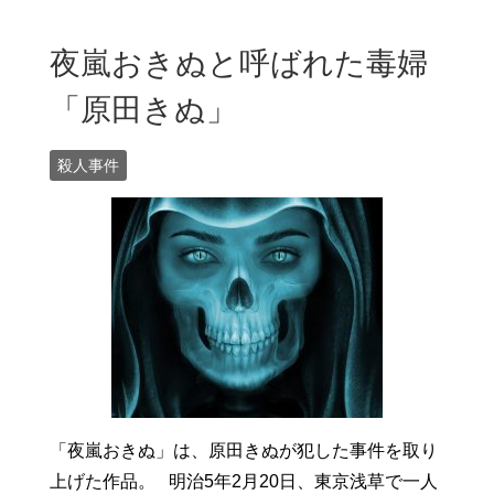
夜嵐おきぬと呼ばれた毒婦
「原田きぬ」
殺人事件
「夜嵐おきぬ」は、原田きぬが犯した事件を取り
上げた作品。 明治5年2月20日、東京浅草で一人