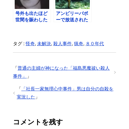
号外も出たほど
アンビリーバボ
世間を賑わした
ーで放送された
「阿部定事件」
「ナゾのひき逃
げ事件」
タグ :
怪奇
,
未解決
,
殺人事件
,
猟奇
,
８０年代
「
普通の主婦が神になった「福島悪魔祓い殺人
事件」
」
「
「社長一家無理心中事件」男は自分の自殺を
実況した
」
コメントを残す